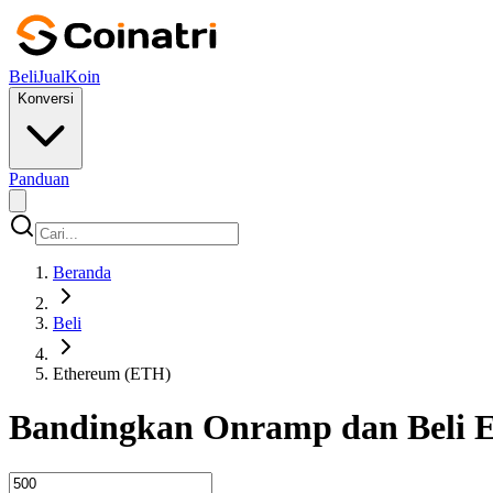
Beli
Jual
Koin
Konversi
Panduan
Beranda
Beli
Ethereum (ETH)
Bandingkan Onramp dan Beli 