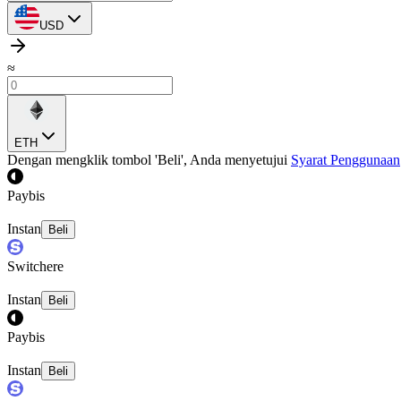
USD
≈
ETH
Dengan mengklik tombol 'Beli', Anda menyetujui
Syarat Penggunaan
Paybis
Instan
Beli
Switchere
Instan
Beli
Paybis
Instan
Beli