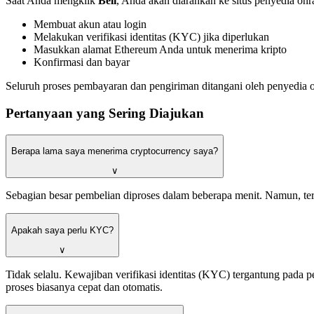
Saat Anda mengklik
Beli
, Anda akan diarahkan ke situs penyedia on
Membuat akun atau login
Melakukan verifikasi identitas (KYC) jika diperlukan
Masukkan alamat Ethereum Anda untuk menerima kripto
Konfirmasi dan bayar
Seluruh proses pembayaran dan pengiriman ditangani oleh penyedia 
Pertanyaan yang Sering Diajukan
Berapa lama saya menerima cryptocurrency saya?
∨
Sebagian besar pembelian diproses dalam beberapa menit. Namun, t
Apakah saya perlu KYC?
∨
Tidak selalu. Kewajiban verifikasi identitas (KYC) tergantung pada
proses biasanya cepat dan otomatis.