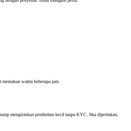
ung dengan penyedia. Anda mungkin perlu:
pat memakan waktu beberapa jam.
nramp mengizinkan pembelian kecil tanpa KYC. Jika diperlukan,