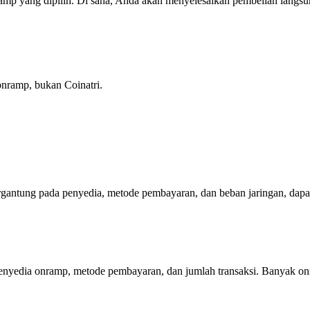
ramp yang dipilih. Di sana, Anda akan menyelesaikan pembelian langs
onramp, bukan Coinatri.
ergantung pada penyedia, metode pembayaran, dan beban jaringan, da
 penyedia onramp, metode pembayaran, dan jumlah transaksi. Banyak o